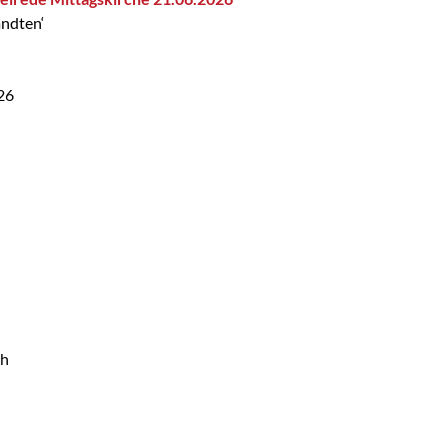
ndten‘
26
ch